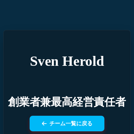
内
容
を
ス
キ
ッ
プ
Sven Herold
創業者兼最高経営責任者
チーム一覧に戻る