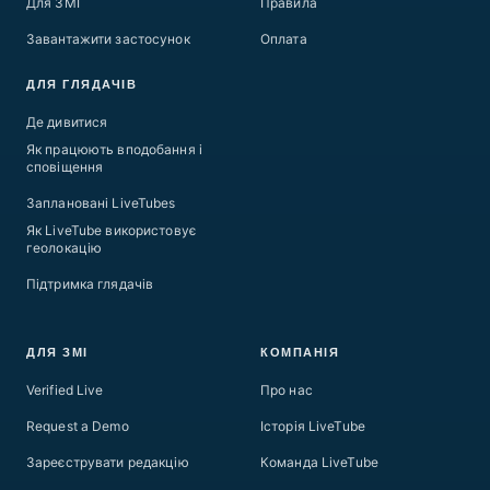
Для ЗМІ
Правила
Завантажити застосунок
Оплата
ДЛЯ ГЛЯДАЧІВ
Де дивитися
Як працюють вподобання і
сповіщення
Заплановані LiveTubes
Як LiveTube використовує
геолокацію
Підтримка глядачів
ДЛЯ ЗМІ
КОМПАНІЯ
Verified Live
Про нас
Request a Demo
Історія LiveTube
Зареєструвати редакцію
Команда LiveTube