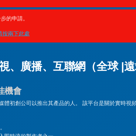
一步的申請。
請按兩下此處
電視、廣播、互聯網（全球 |
佳機會
媒體初創公司以推出其產品的人。 該平台是關於實時視
者。