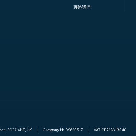
聯絡我們
ndon, EC2A 4NE, UK
│
Company Nr. 09620517
│
VAT GB218313040