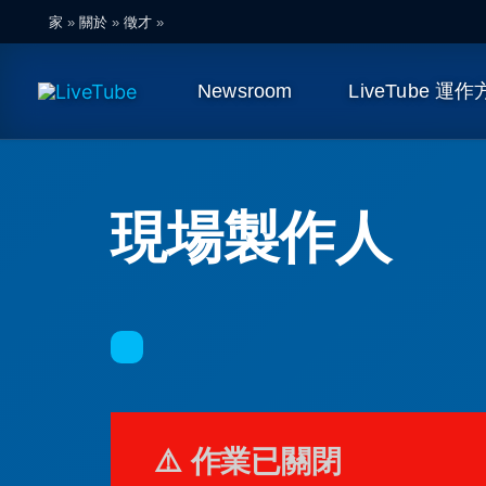
跳
家
»
關於
»
徵才
»
至
主
Newsroom
LiveTube 運
要
內
容
現場製作人
⚠️ 作業已關閉