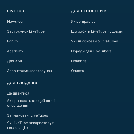
LIVETUBE
ДЛЯ РЕПОРТЕРІВ
Newsroom
Як це працює
Застосунок LiveTube
Що робить LiveTube чудовим
Forum
Як ми обираємо LiveTubes
Academy
Поради для LiveTubers
Для ЗМІ
Правила
Завантажити застосунок
Оплата
ДЛЯ ГЛЯДАЧІВ
Де дивитися
Як працюють вподобання і
сповіщення
Заплановані LiveTubes
Як LiveTube використовує
геолокацію