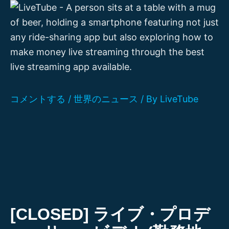
内
容
を
ス
キ
ッ
プ
コメントする
/
世界のニュース
/ By
LiveTube
[CLOSED] ライブ・プロデ