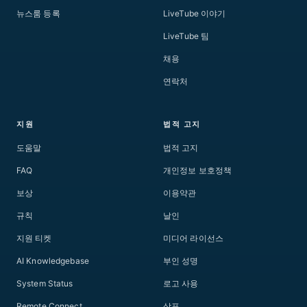
뉴스룸 등록
LiveTube 이야기
LiveTube 팀
채용
연락처
지원
법적 고지
도움말
법적 고지
FAQ
개인정보 보호정책
보상
이용약관
규칙
날인
지원 티켓
미디어 라이선스
AI Knowledgebase
부인 성명
System Status
로고 사용
Remote Connect
상표