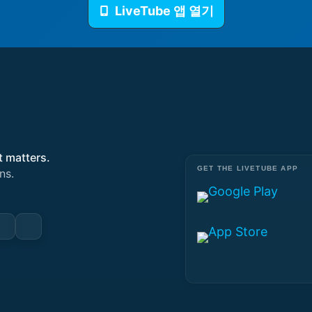
LiveTube 앱 열기
t matters.
GET THE LIVETUBE APP
ns.