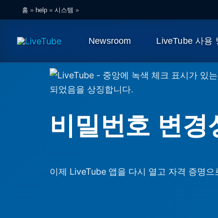
콘
홈
»
help
»
시스템
»
텐
츠
Newsroom
LiveTube 사용
로
건
너
뛰
기
비밀번호 변경
이제 LiveTube 앱을 다시 열고 자격 증명