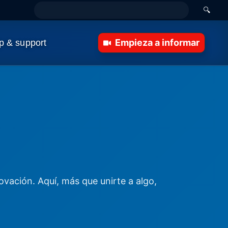
🔍
Empieza a informar
p & support
ovación. Aquí, más que unirte a algo,