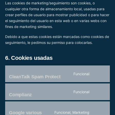
Las cookies de marketing/seguimiento son cookies, o
cualquier otra forma de almacenamiento local, usadas para
crear perfiles de usuario para mostrar publicidad o para hacer
el seguimiento del usuario en esta web o en varias webs con
fines de marketing similares.
Debido a que estas cookies están marcadas como cookies de
seguimiento, le pedimos su permiso para colocarlas.
6. Cookies usadas
Funcional
CleanTalk Spam Protect
Consent
to
service
Funcional
cleantalk-
Complianz
Consent
spam-
to
protect
service
complianz
Google various
Funcional, Marketing