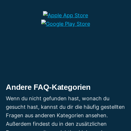
solche Inhalte zu senden. Wir glauben,
dass dies der Information und Bildung
unserer Zuschauer dient. Diese Fälle
werden jedoch von Fall zu Fall sorgfältig
geprüft, und die Entscheidung, ob wir sie
zulassen oder nicht, liegt allein in unserem
Ermessen.
Andere FAQ-Kategorien
Wenn du nicht gefunden hast, wonach du
gesucht hast, kannst du dir die häufig gestellten
Fragen aus anderen Kategorien ansehen.
Außerdem findest du in den zusätzlichen