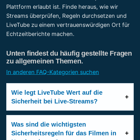
Plattform erlaubt ist. Finde heraus, wie wir
Streams überprüfen, Regeln durchsetzen und
LiveTube zu einem vertrauenswürdigen Ort für
Echtzeitberichte machen.
Unten findest du häufig gestellte Fragen
zu allgemeinen Themen.
In anderen FAQ-Kategorien suchen
Wie legt LiveTube Wert auf die
Sicherheit bei Live-Streams?
Die Sicherheit hat bei LiveTube höchste
Priorität. Während deines Livestreams
Was sind die wichtigsten
bist du immer mit einem Produzenten
Sicherheitsregeln für das Filmen in