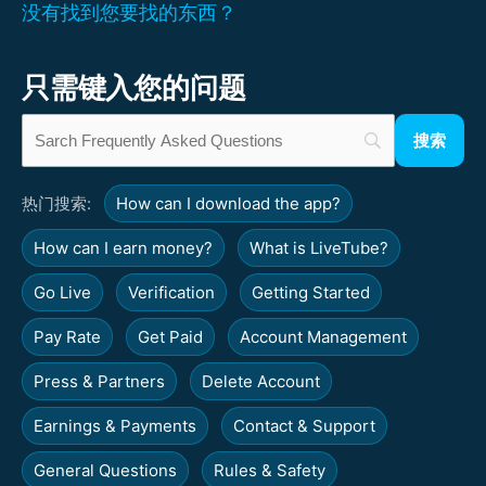
没有找到您要找的东西？
只需键入您的问题
热门搜索:
How can I download the app?
How can I earn money?
What is LiveTube?
Go Live
Verification
Getting Started
Pay Rate
Get Paid
Account Management
Press & Partners
Delete Account
Earnings & Payments
Contact & Support
General Questions
Rules & Safety