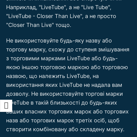
Наприклад, "LiveTube", а не "Live Tube",
"LiveTube - Closer Than Live", а не просто
"Closer Than Live" тощо.
Не використовуйте будь-яку назву або
торгову марку, схожу до ступеня змішування
з торговими марками LiveTube або будь-
якою іншою торговою маркою або торговою
назвою, що належить LiveTube, на
використання яких LiveTube не надала вам
дозволу. Не використовуйте торгові марки
LiveTube в такій близькості до будь-яких
ваших власних торгових марок або торгових
назв або торгових марок третіх осіб, щоб
створити комбіновану або складену марку.