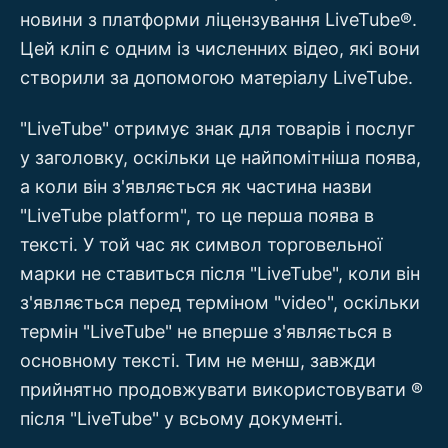
новини з платформи ліцензування LiveTube®.
Цей кліп є одним із численних відео, які вони
створили за допомогою матеріалу LiveTube.
"LiveTube" отримує знак для товарів і послуг
у заголовку, оскільки це найпомітніша поява,
а коли він з'являється як частина назви
"LiveTube platform", то це перша поява в
тексті. У той час як символ торговельної
марки не ставиться після "LiveTube", коли він
з'являється перед терміном "video", оскільки
термін "LiveTube" не вперше з'являється в
основному тексті. Тим не менш, завжди
прийнятно продовжувати використовувати ®
після "LiveTube" у всьому документі.