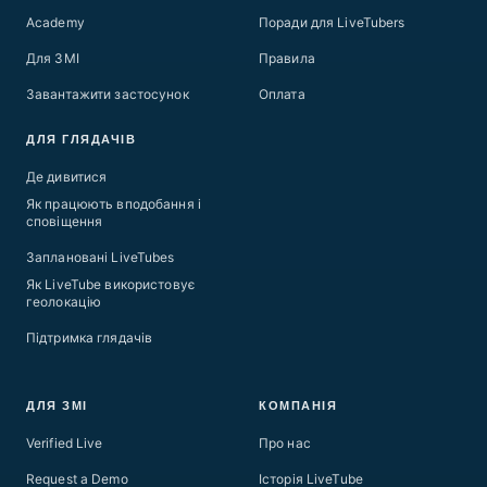
Academy
Поради для LiveTubers
Для ЗМІ
Правила
Завантажити застосунок
Оплата
ДЛЯ ГЛЯДАЧІВ
Де дивитися
Як працюють вподобання і
сповіщення
Заплановані LiveTubes
Як LiveTube використовує
геолокацію
Підтримка глядачів
ДЛЯ ЗМІ
КОМПАНІЯ
Verified Live
Про нас
Request a Demo
Історія LiveTube