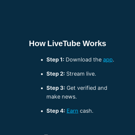
止使用不適當、冒犯性或明顯的商業使用
處罰，其中可能包括暫停或終止帳戶。在
如果您需要進一步了解什麼是出色的
我們想強調的是，只有在涉及更廣泛的公
者名。由於使用者名在廣播期間是公開的
平台上互動時始終保持尊重。有關更多資
LiveTube，請參閱我們的指南什麼是
出色
共利益的特殊情況下，例如影響許多人或
和可見的，因此請確保它們尊重和適當。
訊，請訪問
LiveTube 規則
。
的 LiveTube
。
具有重大社會影響的重大事件，才會做出
LiveTube 保留更改違反這些規則的使用者
廣播此類內容的決定。在這種情況下，
名的權利。
How LiveTube Works
LiveTube廣播此類內容。我們相信，這有
利於告知和教育我們的受眾。但是，我們
Step 1:
Download the
app
.
將根據具體情況仔細審查這些情況，允許
或不允許的決定將完全由我們自行決定。
Step 2:
Stream live.
Step 3:
Get verified and
make news.
Step 4:
Earn
cash.