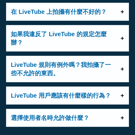
潛在威脅，將進行干預。
即使您在公共場所，也要尊重人們的隱
安全先行。
- 確保您的貴重物品安全 - 實時報告可能會
私。如果有人反對被拍攝，最好停下來並
- 如果需要緊急服務，
請先致電他們
，然
在 LiveTube 上拍攝有什麼不好的？
使您成為盜竊目標。
重新調整相機的方向。我們的製片人還將
後再與 LiveTube 聯繫。
- 如果人們反對被拍攝，請尊重他們的隱私
- 人類苦難或明顯的暴力
指導您完成整個過程，並可能要求您避免
- 始終
尊重當局和緊急服務機構
——不要
並停止拍攝他們。
- 未經許可的私人或敏感事件
如果我違反了 LiveTube 的規定怎麼
拍攝某些個人或區域。
干擾他們的工作。
- 如果您正在報導有風險或擁擠的活動，請
- 沒有必要權利的公共活動，如音樂會或表
辦？
- 如果您需要在緊急情況下提供協助，
請
告知某人（例如朋友）您的位置。
演
停止拍攝並提供説明
。
如果您違反了 LiveTube 的規定，處罰範圍
- 煽動暴力或非法活動的內容
- 讓您的
LiveTube 製作人了解
現場發生的
從暫時暫停到永久終止帳戶。嚴重的違規
有關拍攝時保持安全的更多提示，請訪問
LiveTube 規則有例外嗎？我拍攝了一
- 可能造成困擾的血腥內容
任何事情，例如是否需要緊急服務。
行為，例如拍攝非法活動或侵犯隱私權，
LiveTubers 提示
。
些不允許的東西。
-
不要阻止或阻礙
緊急服務機構開展工
可能會導致您的帳戶被舉報給相關機構。
查看
LiveTube 規則
以獲取該做和不該做
我們意識到 LiveTube 在傳播具有重大公共
作。
始終確保您的內容符合我們的準則。您可
的完整清單
利益的及時和準確的資訊方面所發揮的作
LiveTube 用戶應該有什麼樣的行為？
-
不要干擾
緊急救援人員或其他助手的工
以在我們的
規則
中找到更多資訊。
始終考慮拍攝這種情況是否合乎道德。如
用。有時，這可能意味著包含通常被視為
作。
LiveTube 始終鼓勵尊重他人的行為。我們
果我們的業務員發現任何不當情況，他們
違反我們準則的內容。此類情況可能包括
- 避免在
危險情況下
拍攝得太近 - 保持安
絕不容忍針對其他使用者、製作人或團隊
會進行干預，但您有責任以合乎道德和安
選擇使用者名時允許做什麼？
涉及重大事件（如大規模抗議）的廣播，
全距離。
成員的騷擾、辱駡或仇恨言論。仇恨言
全的方式行事。
或可能涉及對抗或威脅元素的緊急情況。
- 在整個廣播過程中遵循
製作人的指導
。
您的使用者名應符合 LiveTube 的標準。禁
論、辱罵性評論或騷擾等違規行為將導致