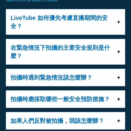
LiveTube 如何優先考慮直播期間的安
全？
安全是 LiveTube 的重中之重。在直播期
間，您始終與製作人保持聯繫，如果有任
在緊急情況下拍攝的主要安全規則是什
何問題，他們可以進行干預。如果您在任
麼？
何時候感到不安全，請立即停止拍攝並轉
在緊急情況下拍攝時，遵循以下安全規則
移到更安全的地方。您的生產商可以幫助
以確保您和他人的安全至關重要：
拍攝時遇到緊急情況該怎麼辦？
指導您確保您的健康。另請查看我們的
LiveTube 規則
和
LiveTubers 提示
。
如果您發現自己處於危險或緊急情況下，
-
讓您的製作人了解
出現的任何危險情
請優先考慮您的安全。停止拍攝並儘快轉
拍攝時應採取哪些一般安全預防措施？
況，以便他們能夠就您的直播做出正確的
移到安全的地方。通知您的建立者，您出
決定
- 時刻注意周圍的環境。如果您在拍攝時移
於安全原因要停止流。 LiveTube 監控所有
- 確保您始終
安全
。在開始任何直播之前
動，請確保地面穩定且沒有障礙物。
如果人們反對被拍攝，我該怎麼辦？
流，如果它們檢測到任何對您的安全構成
，先説明他人
- 在拍攝之前，您和他人的
- 不要從危險的高度或不穩定的區域拍攝。