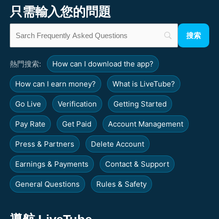
只需輸入您的問題
熱門搜索:
How can I download the app?
How can I earn money?
What is LiveTube?
Go Live
Verification
Getting Started
Pay Rate
Get Paid
Account Management
Press & Partners
Delete Account
Earnings & Payments
Contact & Support
General Questions
Rules & Safety